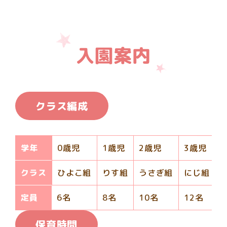
入園案内
クラス編成
学年
0歳児
1歳児
2歳児
3歳児
クラス
ひよこ組
りす組
うさぎ組
にじ組
定員
6名
8名
10名
12名
1
保育時間